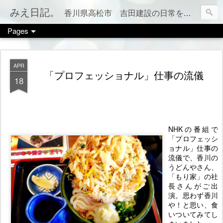
みえ日記。
香川県高松市 吉田建設の日常をお伝えします。 家づくりのこと、税金のこと、カフェやお店情報、ママ会のこと等など、カテゴリー別でもご覧いただけます（右上のメニューボタンを押してね）
Pages
APR
「プロフェッショナル」仕事の流儀
18
NHKの番組で
「プロフェッシ
ョナル」仕事の
流儀で、香川の
うどんやさん、
「もり家」の社
長さんがご出
演。思わず香川
や！と思い、食
いついてみてし