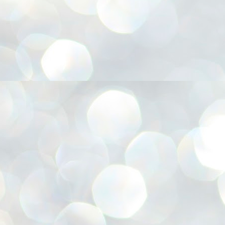
G
J
こ
J
び