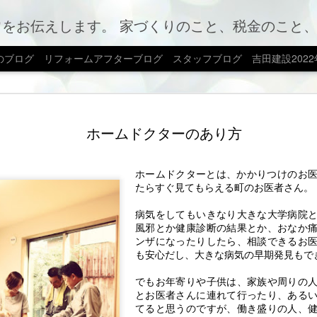
のこと、税金のこと、カフェやお店情報、ママ会のこと等など、カテゴリー別でもご覧いただけま
のブログ
リフォームアフターブログ
スタッフブログ
吉田建設202
ブログ移
AUG
ホームドクターのあり方
7
新しいホームペー
転。新しい形でお
ちら。
ホームドクターとは、かかりつけのお
たらすぐ見てもらえる町のお医者さん。
みえ日記 | 吉田建設株式
ン・不動産｜香川県高松市 (yosh
病気をしてもいきなり大きな大学病院
風邪とか健康診断の結果とか、おなか
これからもどんどん発信し
ンザになったりしたら、相談できるお
いいたします。
も安心だし、大きな病気の早期発見もで
でもお年寄りや子供は、家族や周りの
とお医者さんに連れて行ったり、ある
てると思うのですが、働き盛りの人、