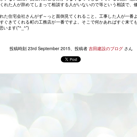
何気にとっても嬉しかったです。
くれた人が辞めてしまって相談する人がいないので等という相談で、
忙しい合間
 *´艸｀)
仕事終わりに、義母と母にお花を
れた住宅会社さんがず～っと面倒見てくれること。工事した人が一番
もっていきました。
一生懸命考えた家。
冬至まで保管してお風呂に入れようか～？
すぐきてくれる町の工務店が一番ですよ。そこで何かあればすぐ来て
ます(*^_^*)
誕生日は言葉だけの時はあるけど
将来のことも
とも思いましたが、もぎ立て柚子です。
思い起こせば、カーネーションだ
これから始まるくらしのことも
おいしそうな香り。早く食べたい♡
おいでまい祭り@牟礼★8月5日（土）★
UG
けは
投稿時刻
23rd September 2015
、投稿者
吉田建設のブログ
さん
3
8月5日は牟礼町で開催
お金のことも
氷砂糖がありましたので
小学校くらいから欠かしてないか
２０２３おいでまいまつりです。
もしれない。
夢や希望はあるけれど
シロップ漬けにすることに。
田建設も協賛!(^^)!
なので
不安もいっぱい・・・。
洗って、半分に切って種を取り出す。
場所はことでん塩屋駅から海の方へ歩いて10分
たぶん
オーダーメイド（注文住宅）
果肉と果汁をとりわけ
花火は２０：３０から
やっぱり
だからこそできる
皮は千切りに。
１５００発
待ってました（笑）
自分たちにあった
8月1日はキャンドルナイトの日★あかりを消して家
熱湯で湯通しした密封瓶に
UG
1
で家族と過ごそう★
月5日は牟礼に花火
（たぶんですけど）
自分たちだけの家
柚子と同量の氷砂糖を順番に重ね。
でんきやTV を消して、ろうそくの光で、