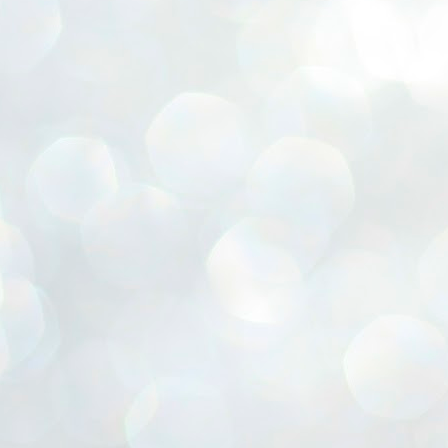
呼びかける、環境を考えるイベント。
社長のこだわりの植栽。
80，90になっても笑顔で人を幸せ
完成してからでは見れない
♡キャンドルナイトコンサートが帰ってきた♡
あなたも、家族と素敵な時間を過ごしませんか。
にする
やはりみどりは大事ですね。
構造部分を見れるチャンス
（写真は6年前のコンサートの様子です）
キャンドルの写真は先日のイベントの時の
両親を本当に尊敬する( ;∀;)
こんないい働く環境を作ってくれたこと
予約不要なのでご希望者は
フルート奏者の斉藤由貴さん
ちびっこの作品です。
「ちょっとはお母さんの気持ちわ
謝せねば( ;∀;)
現地へＧＯ！
かってきたか？」
チェロ奏者の中島やす代さん
こんな素敵な写真もいただきました。
Ｍ様のくらし★人が集う場所★
昨日は、20年近く前から大変お世話になっている方の
UL
https://maps.app.goo.gl/Pt8y8foK
って、父に質問されました。(;'∀')
をお迎えして
12
１２月にＭ様の家に訪問させてもらいました。
 *´艸｀)
5YK4Kjof6
家のリフォームの相談に行かせてもらってました。
グサッと刺さりましたが、
田建設モデルハウス「mirai」にて
家づくり学校が発刊している「香川での家づくり」
みんなで作ったキャンドルホルダー
吉田の大工もおりますので
家をリフォームすると、設備が新しくなったり
きっとまだまだなんでしょうね
開催いたします！
回の号の取材です。(*^^*)
今日8月1日はＳＷキャンドルナイトの日
なんでも聞いてみてください
～。
くらしが改善され、生活が確かに楽になります。
１６：３０～ 開場で、
Ｍ様の家は一枚板のカウンターテーブル
電気を消して、家族と静かに
全
ただ、たちまちの不自由を感じていても
２０’ｓが企画したキャンドルホルダー作り体験も
友人が多く、来客が多いM様の家は
過ごしてみませんか？
増えてしまったものに向き合う労力と時間。
同時開催で楽しんでいただけます。
自然に人が集う場として
すみっこぐらし騒動★ミスド★
UL
お金のことや、将来のこと。
8
１８：００～ フルート&チェロ演奏会
ミスタードーナツのコラボ企画
実家との動線や関係性を大事にしながら
家族との意見の違いなどなど。