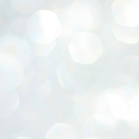
家づくり成功物語の取材に行ってきました。
造花が生けられています。
ブログ応援お願いします。
グラスをゲットできたと連絡を受けたので
前日から仕込みをしたお肉料理が・・・。
お引き渡しして1年と少し。
綺麗だねと言うと。
その足で即ミスド（超久しぶり）に。
ご主人が大好きなお酒に合う食事を
すっかり新しい生活に馴染んでおられて
全部１００円均一らしい・・・。
/7からつよいこグラス
露してくれました( *´艸｀)
新しい家族も増え♡
買ってきてさすだけやとおっしゃいますが
/2からメラミンプレート
休みの日には家族ぐるみで仲良しな
子育て真っ最中の貴重なお時間の中
地鎮祭でした。★棟梁はヤマハラさん、と期待の星
いつみても、安物に見えないのがすごい。
UN
発売開始だそうです。
友人ご一家と食事会。
29
ショウ★
快く引き受けてくださり
こういった日々の楽しみ。
紙袋つき
奥様と仲良くお料理。
暑い日が続きます。
本当にありがとうございました。
さりげなくできる母を尊敬
コップは二種類
幸せそうな笑顔を見て
まだ6月なのに・・・💦）
3階建てに囲まれている立地条件ですが
;∀;)
しろくま ぺんぎん ねこ
お引渡ししたおうちで
日（28日）のように
家の中はとても明るい・・！
我が家は今年、ベランダ菜園を始めました。
とんかつ とかげ えびフライのしっぽ
こうして幸せに暮らしていただいている様子を見て
突然の雨も降ります。
そして、スーパーウォール工法の家なので
こちらはワイルドストロベリー。
県外にいる娘たち情報によると
心から嬉しい気持ちで一杯です。
☔
表彰していただきました。★社会保険委員★
吹き抜けが有利な条件に働きます。
UN
ミントと一緒に。食卓に並びます。
発売翌日には売り切れ店舗続出。
お引渡し後のお客様の家
25
なので、現場では天気予報との闘い。
先日、香川県社会保険協会から電話をいただき