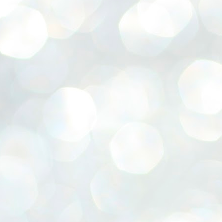
みにきまい
近い実家ですが
良いのできましたので
あとは待つだけ。
家族といっしょに過ごしませんか。
くわしくはこちらへ
あまり頻繁に顔出してないので
是非見てもらいたいです
時々瓶を回して全体を混ぜるとなおよし。
子どもに絵本を読んであげるのもいいでしょう。
acebook
積もる話を話し続ける親子三人。
もう一つは
週間たち。
みんなでゆっくり食事をするのもいいでしょう。
牟礼コミュニティ協議会さんへ
みんなしゃべる。
今年8月ごろに完成予定の
イイ感じにできたようです。
ただ２時間、でんきを消すことで
リフォームのはなし★家族のかたち★
聞いてない（笑）（笑）
UL
吉田のリノベ「体感型モデルハウ
（正解はちゃうかもですが（笑））
うエネルギーを抑え、CO2 を削減する。
19
ス」
今日も蒸し暑いです。💦
父が、ラジオかなんかで徳大の先
柚子茶、お寿司。柚子サワー。
そして、自然の大切さや環境を守るために
生の話を
の構造見学会!(^^)!
連日の酷暑ですがみなさん元気でお過ごしですか？
色々楽しめそうです。
できることを、家族みんなで話し合う。
聞いたらしく、患者さんに
約50年近く前に吉田が建てた家。
まだ7月も半ばなのに、空気の色が違う！
 *´艸｀)
スーパーウォール キャンドルナイトは、
「笑顔、感謝、感動」を実践して
住み手のいなくなった家を
スコールのような雨も降り
もらって
ゼロエネルギー住宅や省エネルギー住宅で、
吉田が受け継ぎ
地球温暖化を肌で感じる毎日です。
実際に寿命が延びたデータがある
環境負荷の少ない、エコな暮らしを提案する
そうで。
これからの未来につながる
写真は私の席から見える景色。
キャンドルナイトコンサート開催★7／22(土)★イベ
UL
15
ント申込受付中！
スーパーウォールビルダーズファミリーが
ありがとう、感謝感謝がマイブー
リノベモデルハウスを建築中で
仕事中でもふと窓から見える緑に癒されます。
ムらしい。
す。
年ぶり！！