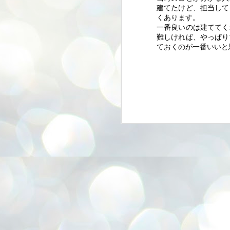
なんとなんと、今回で２１回目。
建てたけど、担当して
(
くあります。
実は1回目から２回目までの間に
一番良いのは建ててく
１年のお休みがあり
難しければ、やっぱり
ておくのが一番いいと思い
最近では、コロナ禍で３回のお休
み。
A
それを除くと毎年の恒例行事とな
っております。
昨年はリハビリ開催で規模を縮小
して開催。
吉
そして、今年。
約四半世紀続きました「くらしの
たねフェスティバル」
A
お天気にも恵まれ大勢のお客様に
お越しいただき
8
無事開催することができました。