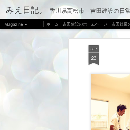
みえ日記。
香川県高松市 吉田建設の日常をお伝えします。 家づくり
Magazine
ホーム
吉田建設のホームページ
吉田社長
SEP
23