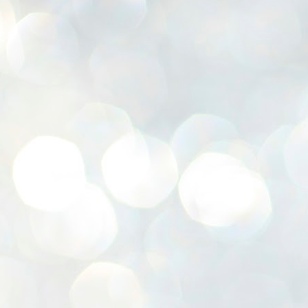
7
披
8
J
（
( 
昨

J