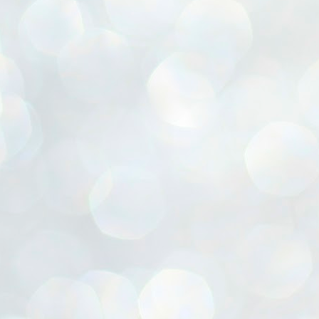
自然の光や風を最大限に生かしつつ
こちらは初収穫の野菜。
S様のお友達のために
こうして尋ね
K様邸も当初の予定をやりくりしながら
吉田さん、あなたを表彰したいと思うのですが
冷暖房効率が抜群に良いそうで
ピーマンできた！！と思って採りましたが
翌日もまたドーナツ買いに。
一滴の雨にもぬらさずに上棟式を迎えました。
お受けいただきますか？と・・・
光熱費がとても安くなっているそうです。
パプリカの方でした・・・
ミスドの商戦に完全に巻き込まれてます
（大工さんご苦労様です）
みえ「・・・？わたしをですか？？」
奥さんがとてもこだわられた家事動線。
くなるまで待てなかった。。(笑)
笑)
K様との打ち合わせはとても楽しいひと時で
協会の人「協議した結果、云々・・・」
窓を開けずとも洗濯物がパリッと乾きます。
今日のご飯は無限ピーマンかも！
ちなみに屋島店にはまだグラスありましたよ～
あっという間のようで、とても充実した時間でした。
何か特別な事をしたわけではないのですが
高尾最中種商店★高松市伏石町★
UN
テラスのような明るいユーティリティと
香川県ランキング
香川県ランキング
22
マイホームはたくさんの夢があって
高松ゆめタウンの北側、御坊川沿いに少し入ると
考えてみたら委員として任命されてから
WICがつながった家事楽スペースが大活躍。
多くのご要望をできるだけ叶えたいと
「高尾商店」とレトロな文字で書かれた工場があります。
（任命もなにも、会社に一人おかなければならず・・・）
折り畳み収納ができる
私たちも試行錯誤、ご提案するのですが
おじいちゃん、おばあちゃんの時代から
おそらく30年は経過してる・・・。
アイロンカウンターも
K様のマイホームは、足し算引き算を
こだわりのもち米とすべて手作業での製法で
歴だけは長いです。
ばれていました( *´艸｀)
とても上手にバランスを取り
全国に最中の皮を販売している老舗和菓子やさん。
30数年、日常の業務としてやってきただけですが
ダイニングテーブルとカウンターは
シンプルで美しく機能的でかつ、
「高尾最中種商店」さんを紹介します。
昨日は地鎮祭でした★1年越しのスタート★
この歳になって改めて表彰されるとなると
UN
連結して大人数の食事もできるように
19
W様との出会いは昨年の5月。