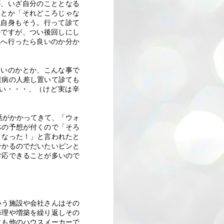
が、いざ自分のこととなる
」とか「それどころじゃな
私自身もそう。行って診て
のですが、つい後回しにし
院へ行ったら良いのか分か
良いのかとか、こんな事で
重病の人差し置いて診ても
い・・・、（けど実は辛
dragon factoryへ★バレ
FEB
12
ンタインマルシェ★奇
話がかかってきて、「ウォ
跡の再会
体の予想が付くので「そろ
くなった！」と言われたと
dragon factoryのインテリアコーデ
分かるのでだいたいピンと
ィネーター＆
対応できることが多いので
スタイリストの三好里香先生にご
案内いただき
dragonが運営してるレンタルスペ
いう施設や会社さんはその
ースに
修理や増築を繰り返しその
にも他のハウスメーカーで