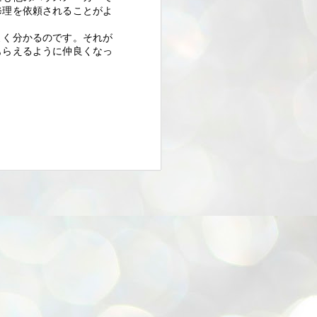
お邪魔しました。( *´艸｀)
修理を依頼されることがよ
この日は「バレンタインマルシ
よく分かるのです。それが
ェ」を開催中。
もらえるように仲良くなっ
香西から多賀町にお引越しして1
年。
本格キッチン付き多目的フリーレ
ンタルスペース、
オフィスも相当オシャレ(^^)/
ワークショップや、セミナー、プ
チランチ会など
素敵空間で利用することができる
そうです。
興味ある方はぜひこちらに。
dragon factory←高松商業のそばで
す。