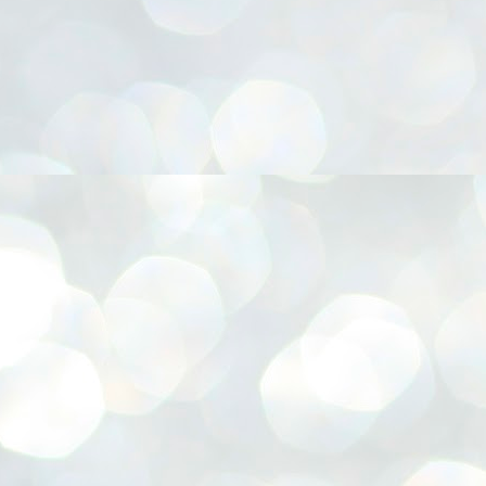
ぜひ、生演奏をお楽しみください！
すみっこぐらしつよいこグラス
キッチンを中心にした暮らしを
目の前に立ちはだかる問題たちに向き合うことを思うと、
当日参加できない方はなんとライブ配信で
ETしました～。（笑）
提案させていただきました。
少しの辛抱と目をつぶる・・・。
素敵な演奏会を聴くこともできるそうですよ。
ドーナツかったら
実家のこと子育ての事。
（本当は少しではないと思うのですが）
是非インスタチェックお願いします！
セットでグラスを買える
将来のことや
そんな方々がほとんどだと思います。
参加費 ￥２，０００円
なんでですかね。
休みの日★実家の１００均★
家族の幸せの最大公約数を探して
UL
だって、リフォームって本当に大変ですもの！
5
実家です。
（オリジナルキャンドルホルダーとドリンク付き）
のツボにはまる感じ。( ;∀;)
選択した暮らしのかたち。
考えたりしなきゃいけないことがたくさん！！
いつもいたるところに花が生けられ
※写真はイメージです。
無表情なのにかわいい。
子供たちはたくさんの自然に触れたり
そんな中、私
季節に応じて違う花を楽しめる。
空きが5組ほどございます。
ネーミングが笑える。
家族の愛にあふれた環境で
誰が来てもいつも家の中ピカピカ。
お早めにお申し込みください。
えびフライのしっぽ・・・
まっすぐすくすくと成長されて
もう少し母親に似ればと思うのですが
お申し込みはこちら。
とんかつ？（笑）
とても賢くしっかりしてて
この几帳面さはまねできない・・・(笑)
（下の方にスクロールしてね）
取材に行ってきました★ひかりとかぜで心地よく★
そう、アンパンマンから脱却し
UL
っくり!
2
先日「家づくり学校」さんの
今は、生花を飾るのは大変みたいで
香川県ランキング
いまやすみっこぐらしに進化したS様から
日々の暮らしを紹介してくださいとお願いしたところ