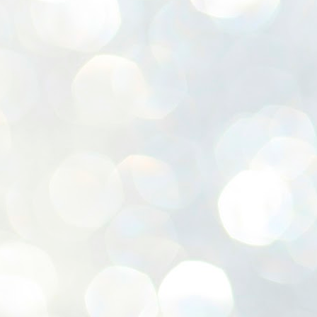
わたしはちゃっかり包丁研いでも
らいました
みんな本当に来てくれてありがと
う。
感
また来年も来てくださいね。
J
香川県ランキング
(
吉
前
J