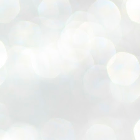
久々の再開で、積もる話で盛り上
がり中に
なんと、ROCCOのリナさんが！
Hair design ROCCOさんはこち
ら
国分寺にお住まいの方はぜひ行っ
てあげてくださいね。
三好さんがデザインして吉田が施
工した
お店が繁盛してくれていて本当に
うれしい。
連絡しあったわけではないのに
１０年ぶりに奇跡の３ショット再
開に