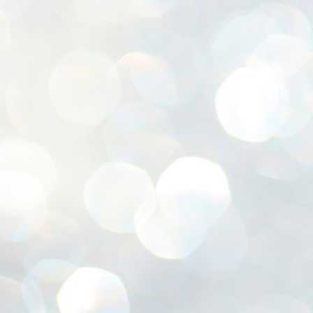
赤
(
J
喜
J