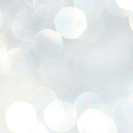
みんな元気いっぱいな笑顔でお会
いすることができて
F
1
本当にうれしかったです。
そして、お子さん方の成長ぶりに
もびっくり（笑）
J
使
大工さんと木工教室したり
飯田さんとピースしたり
畳アートしたり
(
亀さんに邪魔されたり
抱っこしてもらったり
フレームアート作ったり
J
手形したり
6