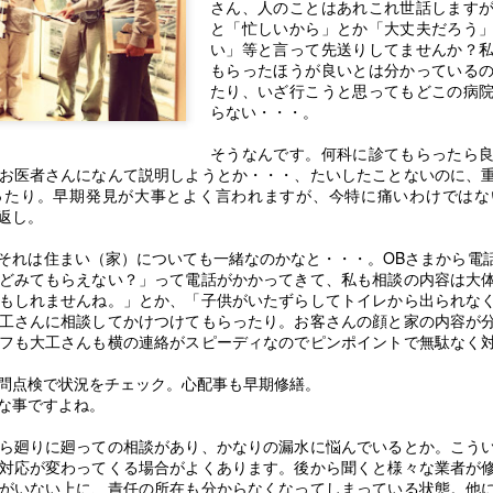
さん、人のことはあれこれ世話します
と「忙しいから」とか「大丈夫だろう
い」等と言って先送りしてませんか？
もらったほうが良いとは分かっている
たり、いざ行こうと思ってもどこの病
らない・・・。
そうなんです。何科に診てもらったら
お医者さんになんて説明しようとか・・・、たいしたことないのに、
ったり。早期発見が大事とよく言われますが、今特に痛いわけではな
返し。
今日は母の日★お母さ
リノベモデル構造＋２
MAY
FEB
11
17
んありがとう★
０代からの家づくり完
それは住まい（家）についても一緒なのかなと・・・。OBさまから電
成★Ｗ見学会開催中★
どみてもらえない？」って電話がかかってきて、私も相談の内容は大
昨日、山原大工さんからカーネー
もしれませんね。」とか、「子供がいたずらしてトイレから出られな
ション頂きました。
今日はなんと
工さんに相談してかけつけてもらったり。お客さんの顔と家の内容が
フも大工さんも横の連絡がスピーディなのでピンポイントで無駄なく
「はい、みえさん。吉田のお母さ
二つの見学会同時開催。
んやろ」って
問点検で状況をチェック。心配事も早期修繕。
!(^^)!
な事ですよね。
ゆずのシロップ漬け★レシピシリーズ★
やさしい山原さん（笑）
OV
30
一つは目は完成見学会。
先日お客様のお宅に行ったとき
ら廻りに廻っての相談があり、かなりの漏水に悩んでいるとか。こう
いろいろ気を遣ってくれる。
対応が変わってくる場合がよくあります。後から聞くと様々な業者が
若い20代の二人が
柚子いただきました。
がいない上に、責任の所在も分からなくなってしまっている状態。他