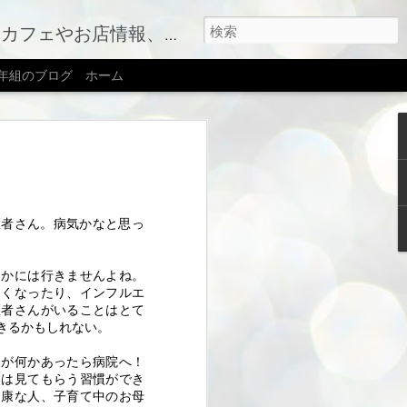
す（右上のメニューボタンを押してね）
2年組のブログ
ホーム
転しました
ジリニューアルに伴い、ブログも心機一
届けすることになりました。移転先はこ
医者さん。病気かなと思っ
会社｜新築住宅・性能向上リノベーショ
idakensetu.com)
とかには行きませんよね。
痛くなったり、インフルエ
ていきますので、引き続きよろしくお願
医者さんがいることはとて
きるかもしれない。
人が何かあったら病院へ！
いは見てもらう習慣ができ
健康な人、子育て中のお母