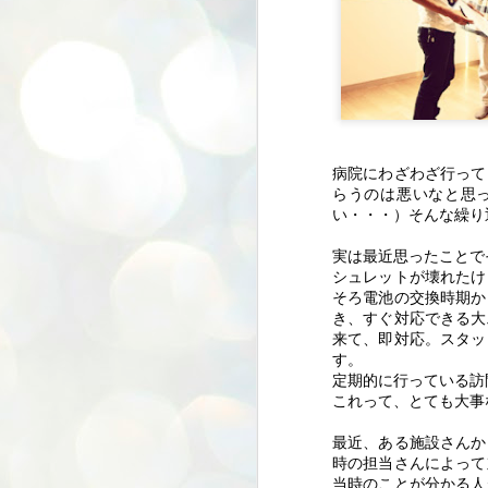
病院にわざわざ行って
らうのは悪いなと思
い・・・）そんな繰り
くらしのたねフェステ
JUN
13
ィバル2024★今年もあ
実は最近思ったことで
りがとうございました
シュレットが壊れたけ
そろ電池の交換時期か
★
き、すぐ対応できる大
月日が経つのが早いもので
来て、即対応。スタッ
す。
2024年の半分が終わりつつありま
定期的に行っている訪
す( ;∀;)
これって、とても大事
N
６月２日に毎年恒例の「くらフェ
最近、ある施設さんか
ス」が開催されました。
時の担当さんによって
当時のことが分かる人