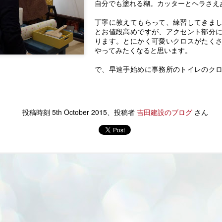
自分でも塗れる糊。カッターとヘラさえ
丁寧に教えてもらって、練習してきま
とお値段高めですが、アクセント部分
ります。とにかく可愛いクロスがたく
やってみたくなると思います。
で、早速手始めに事務所のトイレのク
今日は母の日★お母さ
リノベモデル構造＋２
MAY
FEB
11
17
んありがとう★
０代からの家づくり完
投稿時刻
5th October 2015
、投稿者
吉田建設のブログ
さん
成★Ｗ見学会開催中★
昨日、山原大工さんからカーネー
ション頂きました。
今日はなんと
「はい、みえさん。吉田のお母さ
二つの見学会同時開催。
んやろ」って
!(^^)!
ゆずのシロップ漬け★レシピシリーズ★
やさしい山原さん（笑）
OV
30
一つは目は完成見学会。
先日お客様のお宅に行ったとき
いろいろ気を遣ってくれる。
若い20代の二人が
柚子いただきました。