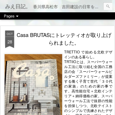
みえ日記。
香川県高松市 吉田建設の日常をお伝えします。 家づくりのこと、税金のこと、カフェやお店情報、ママ会のこと等など、カテゴリー別でもご覧いただけます（右上のメニューボタンを押してね）
Pages
Casa BRUTASにトレッティオが取り上げ
OCT
28
られました。
TRETTIO で始める北欧デザ
インのある暮らし。
TRTIIOとは、スーパーウォー
ル工法に取り組む全国の工務
店の会「スーパーウォールビ
ルダーズファミリー」が提案
する働く子育て世代「３０代
の家族」のための家の事で
す。高性能住宅＋北欧インテ
リア＋納得価格の家。スーパ
ーウォール工法で抜群の性能
を担保しつつ、北欧テイスト
のシンプルで洗練されたデザ