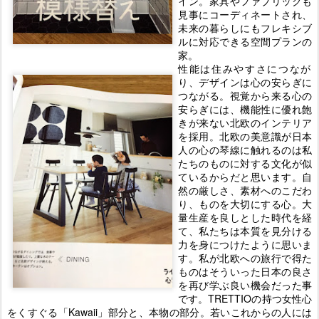
イン。家具やファブリックも
見事にコーディネートされ、
未来の暮らしにもフレキシブ
ルに対応できる空間プランの
家。
性能は住みやすさにつなが
り、デザインは心の安らぎに
つながる。視覚から来る心の
安らぎには、機能性に優れ飽
きが来ない北欧のインテリア
を採用。北欧の美意識が日本
人の心の琴線に触れるのは私
たちのものに対する文化が似
ているからだと思います。自
然の厳しさ、素材へのこだわ
り、ものを大切にする心。大
量生産を良しとした時代を経
て、私たちは本質を見分ける
力を身につけたように思いま
す。私が北欧への旅行で得た
ものはそういった日本の良さ
を再び学ぶ良い機会だった事
です。TRETTIOの持つ女性心
をくすぐる「Kawaii」部分と、本物の部分。若いこれからの人には