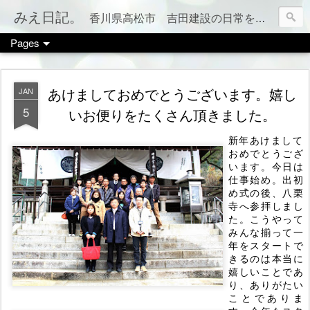
みえ日記。
香川県高松市 吉田建設の日常をお伝えします。 家づくりのこと、税金のこと、カフェやお店情報、ママ会のこと等など、カテゴリー別でもご覧いただけます（右上のメニューボタンを押してね）
Pages
あけましておめでとうございます。嬉し
JAN
5
いお便りをたくさん頂きました。
新年あけまして
おめでとうござ
います。今日は
仕事始め。出初
め式の後、八栗
寺へ参拝しまし
た。こうやって
みんな揃って一
年をスタートで
きるのは本当に
嬉しいことであ
り、ありがたい
ことでありま