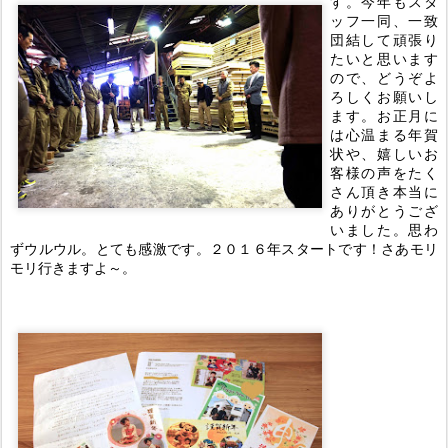
す。今年もスタ
ッフ一同、一致
団結して頑張り
たいと思います
ので、どうぞよ
ろしくお願いし
ます。お正月に
は心温まる年賀
状や、嬉しいお
客様の声をたく
さん頂き本当に
ありがとうござ
いました。思わ
ずウルウル。とても感激です。２０１６年スタートです！さあモリ
モリ行きますよ～。