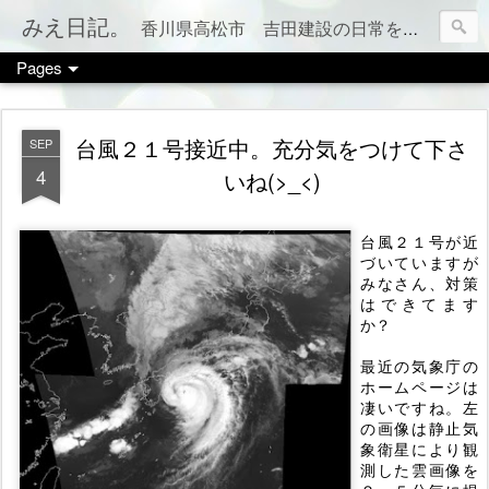
みえ日記。
香川県高松市 吉田建設の日常をお伝えします。 家づくりのこと、税金のこと、カフェやお店情報、ママ会のこと等など、カテゴリー別でもご覧いただけます（右上のメニューボタンを押してね）
Pages
台風２１号接近中。充分気をつけて下さ
SEP
4
いね(>_<)
台風２１号が近
づいていますが
みなさん、対策
はできてます
か？
最近の気象庁の
ホームページは
凄いですね。左
の画像は静止気
象衛星により観
測した雲画像を