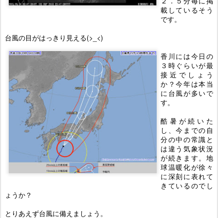
２．５分毎に掲
載しているそう
です。
台風の目がはっきり見える(>_<)
香川には今日の
３時ぐらいが最
接近でしょう
か？今年は本当
に台風が多いで
す。
酷暑が続いた
し、今までの自
分の中の常識と
は違う気象状況
が続きます。地
球温暖化が徐々
に深刻に表れて
きているのでし
ょうか？
とりあえず台風に備えましょう。