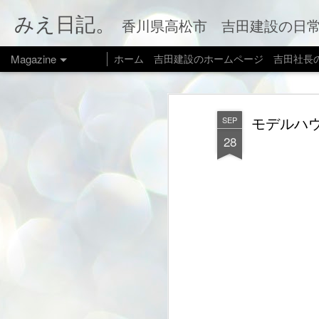
みえ日記。
香川県高松市 吉田建設の日常をお伝えします。 家づくり
Magazine
ホーム
吉田建設のホームページ
吉田社長
モデルハウ
SEP
28