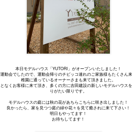
今日は母の日★お母さ
リノベモデル構造＋２
MAY
FEB
11
17
んありがとう★
０代からの家づくり完
本日モデルハウス「YUTORI」がオープンいたしました！
成★Ｗ見学会開催中★
が運動会でしたので、運動会帰りのチビッコ連れのご家族様もたくさん
昨日、山原大工さんからカーネー
稚園に通っているオーナーさまも来て頂きました。
ション頂きました。
今日はなんと
ことなくお客様に来て頂き、多くの方に吉田建設の新しいモデルハウス
りがたい限りです。
「はい、みえさん。吉田のお母さ
二つの見学会同時開催。
んやろ」って
モデルハウスの庭には秋の花があちらこちらに咲き出しました！
!(^^)!
良かったら、家を見つつ庭の緑や花々を見て癒されに来て下さい！
ゆずのシロップ漬け★レシピシリーズ★
やさしい山原さん（笑）
OV
明日もやってます！
30
一つは目は完成見学会。
先日お客様のお宅に行ったとき
お待ちしてます！
いろいろ気を遣ってくれる。
若い20代の二人が
柚子いただきました。