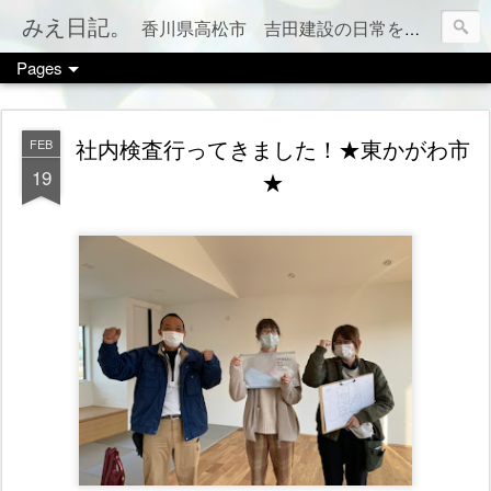
みえ日記。
香川県高松市 吉田建設の日常をお伝えします。 家づくりのこと、税金のこと、カフェやお店情報、ママ会のこと等など、カテゴリー別でもご覧いただけます（右上のメニューボタンを押してね）
Pages
社内検査行ってきました！★東かがわ市
FEB
19
★