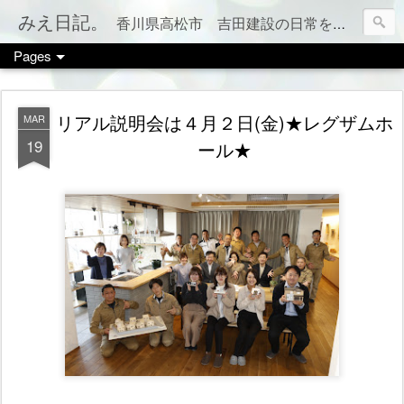
みえ日記。
香川県高松市 吉田建設の日常をお伝えします。 家づくりのこと、税金のこと、カフェやお店情報、ママ会のこと等など、カテゴリー別でもご覧いただけます（右上のメニューボタンを押してね）
Pages
リアル説明会は４月２日(金)★レグザムホ
MAR
19
ール★