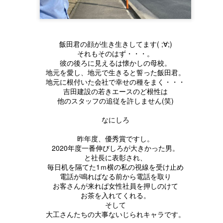
飯田君の顔が生き生きしてます( ;∀;)
それもそのはず・・・。
彼の後ろに見えるは懐かしの母校。
地元を愛し、地元で生きると誓った飯田君。
地元に根付いた会社で幸せの種をまく・・・
吉田建設の若きエースのど根性は
今日は母の日★お母さ
リノベモデル構造＋２
他のスタッフの追従を許しません(笑)
MAY
FEB
11
17
んありがとう★
０代からの家づくり完
なにしろ
成★Ｗ見学会開催中★
昨日、山原大工さんからカーネー
ション頂きました。
今日はなんと
昨年度、優秀賞ですし。
2020年度一番伸びしろが大きかった男。
「はい、みえさん。吉田のお母さ
と社長に表彰され、
二つの見学会同時開催。
んやろ」って
毎日机を隔てた1ｍ横の私の視線を受け止め
電話が鳴ればなる前から電話を取り
!(^^)!
ゆずのシロップ漬け★レシピシリーズ★
やさしい山原さん（笑）
OV
お客さんが来れば女性社員を押しのけて
30
お茶を入れてくれる。
一つは目は完成見学会。
先日お客様のお宅に行ったとき
いろいろ気を遣ってくれる。
そして
大工さんたちの大事ないじられキャラです。
若い20代の二人が
柚子いただきました。