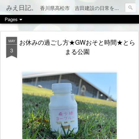
みえ日記。
香川県高松市 吉田建設の日常をお伝えします。 家づくりのこと、税金のこと、カフェやお店情報、ママ会のこと等など、カテゴリー別でもご覧いただけます（右上のメニューボタンを押してね）
Pages
お休みの過ごし方★GWおそと時間★とら
MAY
3
まる公園