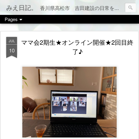
みえ日記。
香川県高松市 吉田建設の日常をお伝えします。 家づくりのこと、税金のこと、カフェやお店情報、ママ会のこと等など、カテゴリー別でもご覧いただけます（右上のメニューボタンを押してね）
Pages
ママ会2期生★オンライン開催★2回目終
JUL
10
了♪