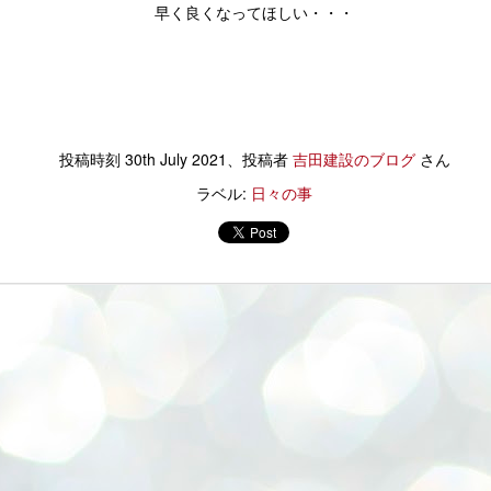
ぜひ、生演奏をお楽しみください！
早く良くなってほしい・・・
すみっこぐらしつよいこグラス
キッチンを中心にした暮らしを
目の前に立ちはだかる問題たちに向き合うことを思うと、
当日参加できない方はなんとライブ配信で
ETしました～。（笑）
提案させていただきました。
少しの辛抱と目をつぶる・・・。
素敵な演奏会を聴くこともできるそうですよ。
ドーナツかったら
実家のこと子育ての事。
（本当は少しではないと思うのですが）
是非インスタチェックお願いします！
セットでグラスを買える
将来のことや
投稿時刻
30th July 2021
、投稿者
吉田建設のブログ
さん
そんな方々がほとんどだと思います。
参加費 ￥２，０００円
なんでですかね。
休みの日★実家の１００均★
家族の幸せの最大公約数を探して
UL
ラベル:
日々の事
だって、リフォームって本当に大変ですもの！
5
実家です。
（オリジナルキャンドルホルダーとドリンク付き）
のツボにはまる感じ。( ;∀;)
選択した暮らしのかたち。
考えたりしなきゃいけないことがたくさん！！
いつもいたるところに花が生けられ
※写真はイメージです。
無表情なのにかわいい。
子供たちはたくさんの自然に触れたり
そんな中、私
季節に応じて違う花を楽しめる。
空きが5組ほどございます。
ネーミングが笑える。
家族の愛にあふれた環境で
誰が来てもいつも家の中ピカピカ。
お早めにお申し込みください。
えびフライのしっぽ・・・
まっすぐすくすくと成長されて
もう少し母親に似ればと思うのですが
お申し込みはこちら。
とんかつ？（笑）
とても賢くしっかりしてて
この几帳面さはまねできない・・・(笑)
（下の方にスクロールしてね）
取材に行ってきました★ひかりとかぜで心地よく★
そう、アンパンマンから脱却し
UL
っくり!
2
先日「家づくり学校」さんの
今は、生花を飾るのは大変みたいで
香川県ランキング
いまやすみっこぐらしに進化したS様から
日々の暮らしを紹介してくださいとお願いしたところ