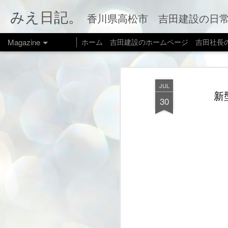
みえ日記。
香川県高松市 吉田建設の日常をお伝えします。 家づくり
Magazine
ホーム
吉田建設のホームページ
吉田社長
JUL
新
30