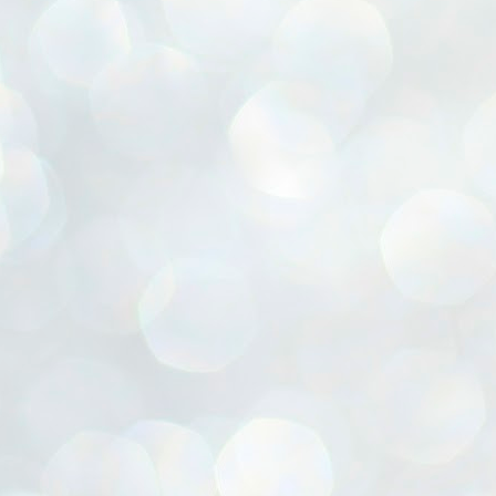
自然の光や風を最大限に生かしつつ
こちらは初収穫の野菜。
S様のお友達のために
こうして尋ね
K様邸も当初の予定をやりくりしながら
吉田さん、あなたを表彰したいと思うのですが
冷暖房効率が抜群に良いそうで
ピーマンできた！！と思って採りましたが
翌日もまたドーナツ買いに。
一滴の雨にもぬらさずに上棟式を迎えました。
お受けいただきますか？と・・・
光熱費がとても安くなっているそうです。
パプリカの方でした・・・
ミスドの商戦に完全に巻き込まれてます
（大工さんご苦労様です）
みえ「・・・？わたしをですか？？」
奥さんがとてもこだわられた家事動線。
くなるまで待てなかった。。(笑)
笑)
K様との打ち合わせはとても楽しいひと時で
協会の人「協議した結果、云々・・・」
窓を開けずとも洗濯物がパリッと乾きます。
今日のご飯は無限ピーマンかも！
ちなみに屋島店にはまだグラスありましたよ～
あっという間のようで、とても充実した時間でした。
何か特別な事をしたわけではないのですが
高尾最中種商店★高松市伏石町★
UN
テラスのような明るいユーティリティと
香川県ランキング
香川県ランキング
22
マイホームはたくさんの夢があって
高松ゆめタウンの北側、御坊川沿いに少し入ると
考えてみたら委員として任命されてから
WICがつながった家事楽スペースが大活躍。
多くのご要望をできるだけ叶えたいと
「高尾商店」とレトロな文字で書かれた工場があります。
（任命もなにも、会社に一人おかなければならず・・・）
折り畳み収納ができる
私たちも試行錯誤、ご提案するのですが
おじいちゃん、おばあちゃんの時代から
おそらく30年は経過してる・・・。
アイロンカウンターも
K様のマイホームは、足し算引き算を
こだわりのもち米とすべて手作業での製法で
歴だけは長いです。
ばれていました( *´艸｀)
とても上手にバランスを取り
全国に最中の皮を販売している老舗和菓子やさん。
30数年、日常の業務としてやってきただけですが
ダイニングテーブルとカウンターは
シンプルで美しく機能的でかつ、
「高尾最中種商店」さんを紹介します。
昨日は地鎮祭でした★1年越しのスタート★
この歳になって改めて表彰されるとなると
UN
連結して大人数の食事もできるように
19
W様との出会いは昨年の5月。