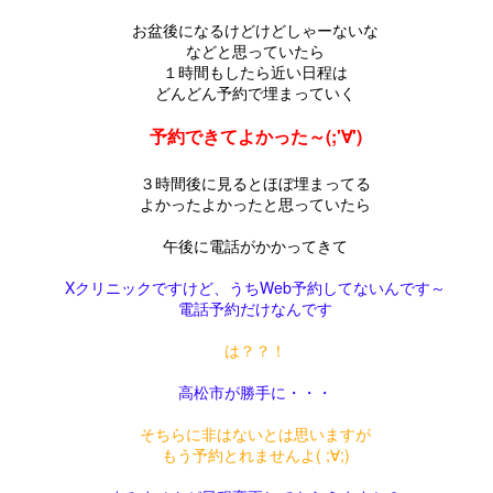
みにきまい
近い実家ですが
良いのできましたので
あとは待つだけ。
家族といっしょに過ごしませんか。
お盆後になるけどけどしゃーないな
くわしくはこちらへ
あまり頻繁に顔出してないので
是非見てもらいたいです
などと思っていたら
時々瓶を回して全体を混ぜるとなおよし。
子どもに絵本を読んであげるのもいいでしょう。
１時間もしたら近い日程は
acebook
積もる話を話し続ける親子三人。
もう一つは
どんどん予約で埋まっていく
週間たち。
みんなでゆっくり食事をするのもいいでしょう。
牟礼コミュニティ協議会さんへ
みんなしゃべる。
今年8月ごろに完成予定の
予約できてよかった～(;'∀')
イイ感じにできたようです。
ただ２時間、でんきを消すことで
リフォームのはなし★家族のかたち★
聞いてない（笑）（笑）
UL
吉田のリノベ「体感型モデルハウ
（正解はちゃうかもですが（笑））
３時間後に見るとほぼ埋まってる
うエネルギーを抑え、CO2 を削減する。
19
ス」
よかったよかったと思っていたら
今日も蒸し暑いです。💦
父が、ラジオかなんかで徳大の先
柚子茶、お寿司。柚子サワー。
そして、自然の大切さや環境を守るために
生の話を
の構造見学会!(^^)!
午後に電話がかかってきて
連日の酷暑ですがみなさん元気でお過ごしですか？
色々楽しめそうです。
できることを、家族みんなで話し合う。
聞いたらしく、患者さんに
約50年近く前に吉田が建てた家。
Xクリニックですけど、うちWeb予約してないんです～
まだ7月も半ばなのに、空気の色が違う！
電話予約だけなんです
 *´艸｀)
スーパーウォール キャンドルナイトは、
「笑顔、感謝、感動」を実践して
住み手のいなくなった家を
スコールのような雨も降り
もらって
は？？！
ゼロエネルギー住宅や省エネルギー住宅で、
吉田が受け継ぎ
地球温暖化を肌で感じる毎日です。
実際に寿命が延びたデータがある
高松市が勝手に・・・
環境負荷の少ない、エコな暮らしを提案する
そうで。
これからの未来につながる
写真は私の席から見える景色。
キャンドルナイトコンサート開催★7／22(土)★イベ
UL
そちらに非はないとは思いますが
15
ント申込受付中！
スーパーウォールビルダーズファミリーが
もう予約とれませんよ( ;∀;)
ありがとう、感謝感謝がマイブー
リノベモデルハウスを建築中で
仕事中でもふと窓から見える緑に癒されます。
ムらしい。
す。
年ぶり！！