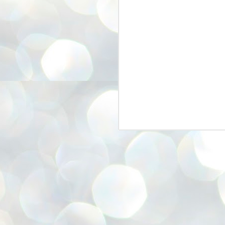
G
J
こ
J
び