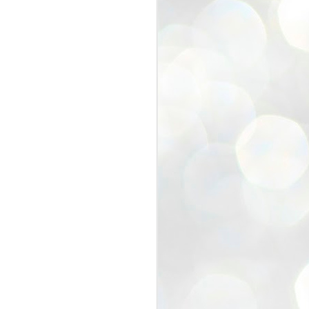
久々の再開で、積もる話で盛り上
がり中に
なんと、ROCCOのリナさんが！
Hair design ROCCOさんはこち
ら
国分寺にお住まいの方はぜひ行っ
てあげてくださいね。
三好さんがデザインして吉田が施
工した
お店が繁盛してくれていて本当に
うれしい。
連絡しあったわけではないのに
１０年ぶりに奇跡の３ショット再
開に