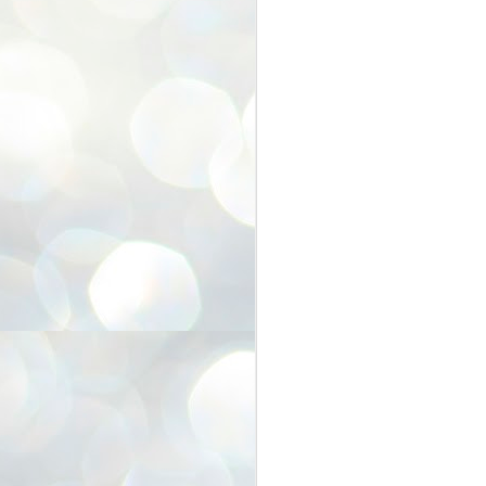
なんとなんと、今回で２１回目。
(
実は1回目から２回目までの間に
１年のお休みがあり
最近では、コロナ禍で３回のお休
み。
A
それを除くと毎年の恒例行事とな
っております。
昨年はリハビリ開催で規模を縮小
して開催。
吉
そして、今年。
約四半世紀続きました「くらしの
たねフェスティバル」
A
お天気にも恵まれ大勢のお客様に
お越しいただき
8
無事開催することができました。