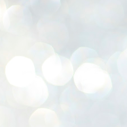
7
披
8
J
（
( 
昨

J