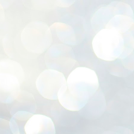
赤
(
J
喜
J