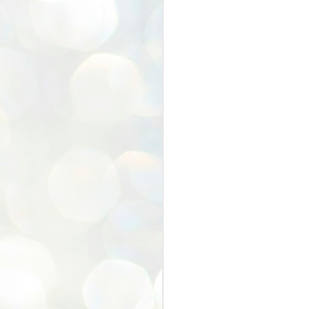
わたしはちゃっかり包丁研いでも
らいました
みんな本当に来てくれてありがと
う。
感
また来年も来てくださいね。
J
香川県ランキング
(
吉
前
J