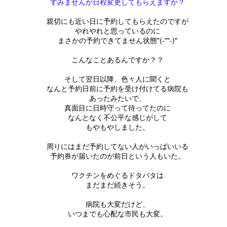
呼びかける、環境を考えるイベント。
すみませんが日程変更してもらえますか？
社長のこだわりの植栽。
80，90になっても笑顔で人を幸せ
完成してからでは見れない
♡キャンドルナイトコンサートが帰ってきた♡
あなたも、家族と素敵な時間を過ごしませんか。
親切にも近い日に予約してもらえたのですが
にする
やはりみどりは大事ですね。
やれやれと思っているのに
構造部分を見れるチャンス
（写真は6年前のコンサートの様子です）
まさかの予約できてません状態"(-""-)"
キャンドルの写真は先日のイベントの時の
両親を本当に尊敬する( ;∀;)
こんないい働く環境を作ってくれたこと
予約不要なのでご希望者は
フルート奏者の斉藤由貴さん
こんなことあるんですか？？
ちびっこの作品です。
「ちょっとはお母さんの気持ちわ
謝せねば( ;∀;)
現地へＧＯ！
かってきたか？」
チェロ奏者の中島やす代さん
そして翌日以降、色々人に聞くと
こんな素敵な写真もいただきました。
Ｍ様のくらし★人が集う場所★
昨日は、20年近く前から大変お世話になっている方の
UL
なんと予約日前に予約を受け付けてる病院も
https://maps.app.goo.gl/Pt8y8foK
って、父に質問されました。(;'∀')
をお迎えして
12
あったみたいで、
１２月にＭ様の家に訪問させてもらいました。
 *´艸｀)
5YK4Kjof6
家のリフォームの相談に行かせてもらってました。
真面目に日時守って待ってたのに
グサッと刺さりましたが、
田建設モデルハウス「mirai」にて
なんとなく不公平な感じがして
家づくり学校が発刊している「香川での家づくり」
みんなで作ったキャンドルホルダー
吉田の大工もおりますので
家をリフォームすると、設備が新しくなったり
もやもやしました。
きっとまだまだなんでしょうね
開催いたします！
回の号の取材です。(*^^*)
今日8月1日はＳＷキャンドルナイトの日
なんでも聞いてみてください
～。
くらしが改善され、生活が確かに楽になります。
周りにはまだ予約してない人がいっぱいいる
１６：３０～ 開場で、
予約券が届いたのが前日という人もいた。
Ｍ様の家は一枚板のカウンターテーブル
電気を消して、家族と静かに
全
ただ、たちまちの不自由を感じていても
２０’ｓが企画したキャンドルホルダー作り体験も
ワクチンをめぐるドタバタは
友人が多く、来客が多いM様の家は
過ごしてみませんか？
増えてしまったものに向き合う労力と時間。
まだまだ続きそう。
同時開催で楽しんでいただけます。
自然に人が集う場として
すみっこぐらし騒動★ミスド★
UL
お金のことや、将来のこと。
病院も大変だけど、
8
１８：００～ フルート&チェロ演奏会
いつまでも心配な市民も大変。
ミスタードーナツのコラボ企画
実家との動線や関係性を大事にしながら
家族との意見の違いなどなど。