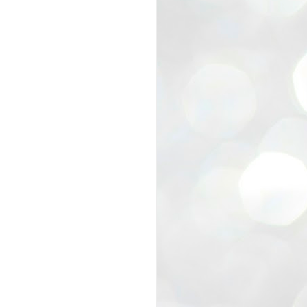
dragon factoryへ★バレ
FEB
12
ンタインマルシェ★奇
跡の再会
dragon factoryのインテリアコーデ
ィネーター＆
スタイリストの三好里香先生にご
案内いただき
dragonが運営してるレンタルスペ
ースに