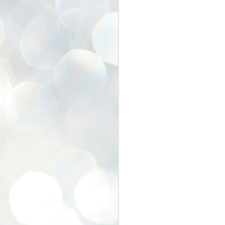
みんな元気いっぱいな笑顔でお会
いすることができて
F
1
本当にうれしかったです。
そして、お子さん方の成長ぶりに
もびっくり（笑）
J
使
大工さんと木工教室したり
飯田さんとピースしたり
畳アートしたり
(
亀さんに邪魔されたり
抱っこしてもらったり
フレームアート作ったり
J
手形したり
6