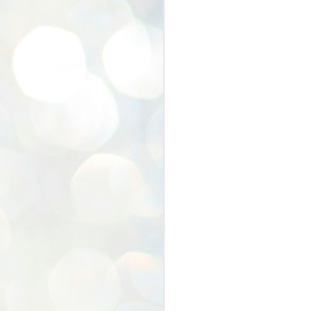
くらしのたねフェステ
JUN
13
ィバル2024★今年もあ
りがとうございました
★
月日が経つのが早いもので
2024年の半分が終わりつつありま
す( ;∀;)
N
６月２日に毎年恒例の「くらフェ
ス」が開催されました。