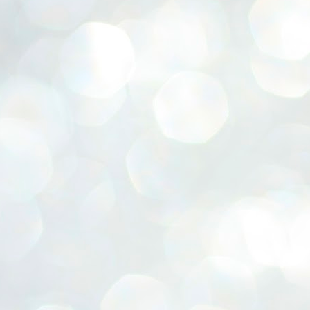
家づくり成功物語の取材に行ってきました。
造花が生けられています。
ブログ応援お願いします。
グラスをゲットできたと連絡を受けたので
前日から仕込みをしたお肉料理が・・・。
お引き渡しして1年と少し。
綺麗だねと言うと。
その足で即ミスド（超久しぶり）に。
ご主人が大好きなお酒に合う食事を
すっかり新しい生活に馴染んでおられて
全部１００円均一らしい・・・。
/7からつよいこグラス
露してくれました( *´艸｀)
新しい家族も増え♡
買ってきてさすだけやとおっしゃいますが
/2からメラミンプレート
休みの日には家族ぐるみで仲良しな
子育て真っ最中の貴重なお時間の中
地鎮祭でした。★棟梁はヤマハラさん、と期待の星
いつみても、安物に見えないのがすごい。
UN
発売開始だそうです。
友人ご一家と食事会。
29
ショウ★
快く引き受けてくださり
こういった日々の楽しみ。
紙袋つき
奥様と仲良くお料理。
暑い日が続きます。
本当にありがとうございました。
さりげなくできる母を尊敬
コップは二種類
幸せそうな笑顔を見て
まだ6月なのに・・・💦）
3階建てに囲まれている立地条件ですが
;∀;)
しろくま ぺんぎん ねこ
お引渡ししたおうちで
日（28日）のように
家の中はとても明るい・・！
我が家は今年、ベランダ菜園を始めました。
とんかつ とかげ えびフライのしっぽ
こうして幸せに暮らしていただいている様子を見て
突然の雨も降ります。
そして、スーパーウォール工法の家なので
こちらはワイルドストロベリー。
県外にいる娘たち情報によると
心から嬉しい気持ちで一杯です。
☔
表彰していただきました。★社会保険委員★
吹き抜けが有利な条件に働きます。
UN
ミントと一緒に。食卓に並びます。
発売翌日には売り切れ店舗続出。
お引渡し後のお客様の家
25
なので、現場では天気予報との闘い。
先日、香川県社会保険協会から電話をいただき