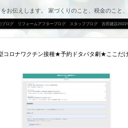
のこと、税金のこと、カフェやお店情報、ママ会のこと等など、カテゴリー別でもご覧いただけま
のブログ
リフォームアフターブログ
スタッフブログ
吉田建設202
ブログ移
AUG
型コロナワクチン接種★予約ドタバタ劇★ここだ
7
新しいホームペー
転。新しい形でお
ちら。
みえ日記 | 吉田建設株式
ン・不動産｜香川県高松市 (yosh
これからもどんどん発信し
いいたします。