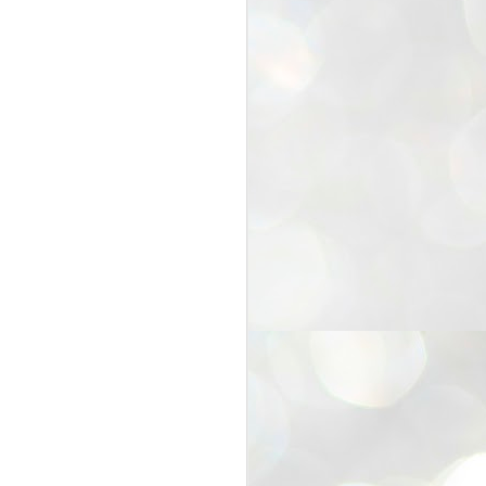
お邪魔しました。( *´艸｀)
この日は「バレンタインマルシ
ェ」を開催中。
香西から多賀町にお引越しして1
年。
本格キッチン付き多目的フリーレ
ンタルスペース、
オフィスも相当オシャレ(^^)/
ワークショップや、セミナー、プ
チランチ会など
素敵空間で利用することができる
そうです。
興味ある方はぜひこちらに。
dragon factory←高松商業のそばで
す。