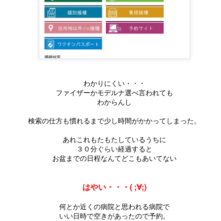
何気にとっても嬉しかったです。
忙しい合間
 *´艸｀)
仕事終わりに、義母と母にお花を
もっていきました。
一生懸命考えた家。
冬至まで保管してお風呂に入れようか～？
誕生日は言葉だけの時はあるけど
将来のことも
とも思いましたが、もぎ立て柚子です。
思い起こせば、カーネーションだ
これから始まるくらしのことも
おいしそうな香り。早く食べたい♡
おいでまい祭り@牟礼★8月5日（土）★
UG
けは
わかりにくい・・・
3
8月5日は牟礼町で開催
お金のことも
氷砂糖がありましたので
ファイザーかモデルナ選べ言われても
小学校くらいから欠かしてないか
わからんし
２０２３おいでまいまつりです。
もしれない。
夢や希望はあるけれど
シロップ漬けにすることに。
検索の仕方も慣れるまで少し時間がかかってしまった。
田建設も協賛!(^^)!
なので
不安もいっぱい・・・。
洗って、半分に切って種を取り出す。
あれこれもたもたしているうちに
場所はことでん塩屋駅から海の方へ歩いて10分
たぶん
オーダーメイド（注文住宅）
果肉と果汁をとりわけ
３０分ぐらい経過すると
お盆までの日程なんてどこもあいてない
花火は２０：３０から
やっぱり
だからこそできる
皮は千切りに。
１５００発
待ってました（笑）
自分たちにあった
はやい・・・( ;∀;)
8月1日はキャンドルナイトの日★あかりを消して家
熱湯で湯通しした密封瓶に
UG
1
で家族と過ごそう★
月5日は牟礼に花火
（たぶんですけど）
自分たちだけの家
柚子と同量の氷砂糖を順番に重ね。
何とか近くの病院と思われる病院で
でんきやTV を消して、ろうそくの光で、
いい日時で空きがあったので予約。