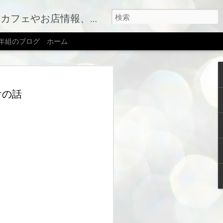
す（右上のメニューボタンを押してね）
2年組のブログ
ホーム
転しました
けの話
ジリニューアルに伴い、ブログも心機一
届けすることになりました。移転先はこ
会社｜新築住宅・性能向上リノベーショ
idakensetu.com)
ていきますので、引き続きよろしくお願