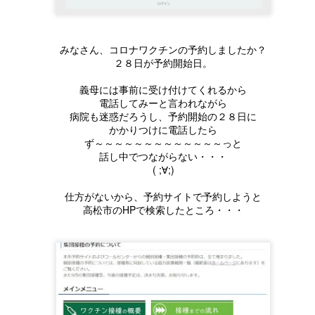
みなさん、コロナワクチンの予約しましたか？
２８日が予約開始日。
義母には事前に受け付けてくれるから
電話してみーと言われながら
病院も迷惑だろうし、予約開始の２８日に
かかりつけに電話したら
今日は母の日★お母さ
リノベモデル構造＋２
ず～～～～～～～～～～～～～っと
MAY
FEB
話し中でつながらない・・・
11
17
んありがとう★
０代からの家づくり完
( ;∀;)
成★Ｗ見学会開催中★
昨日、山原大工さんからカーネー
ション頂きました。
今日はなんと
仕方がないから、予約サイトで予約しようと
高松市のHPで検索したところ・・・
「はい、みえさん。吉田のお母さ
二つの見学会同時開催。
んやろ」って
!(^^)!
ゆずのシロップ漬け★レシピシリーズ★
やさしい山原さん（笑）
OV
30
一つは目は完成見学会。
先日お客様のお宅に行ったとき
いろいろ気を遣ってくれる。
若い20代の二人が
柚子いただきました。