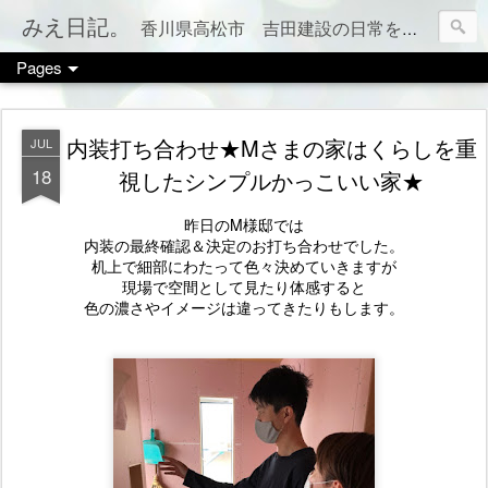
みえ日記。
香川県高松市 吉田建設の日常をお伝えします。 家づくりのこと、税金のこと、カフェやお店情報、ママ会のこと等など、カテゴリー別でもご覧いただけます（右上のメニューボタンを押してね）
Pages
内装打ち合わせ★Mさまの家はくらしを重
JUL
18
視したシンプルかっこいい家★
昨日のM様邸では
内装の最終確認＆決定のお打ち合わせでした。
机上で細部にわたって色々決めていきますが
現場で空間として見たり体感すると
色の濃さやイメージは違ってきたりもします。