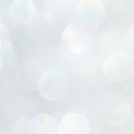
自然の光や風を最大限に生かしつつ
こちらは初収穫の野菜。
S様のお友達のために
こうして尋ね
K様邸も当初の予定をやりくりしながら
吉田さん、あなたを表彰したいと思うのですが
冷暖房効率が抜群に良いそうで
ピーマンできた！！と思って採りましたが
翌日もまたドーナツ買いに。
一滴の雨にもぬらさずに上棟式を迎えました。
お受けいただきますか？と・・・
光熱費がとても安くなっているそうです。
パプリカの方でした・・・
ミスドの商戦に完全に巻き込まれてます
（大工さんご苦労様です）
みえ「・・・？わたしをですか？？」
奥さんがとてもこだわられた家事動線。
くなるまで待てなかった。。(笑)
笑)
K様との打ち合わせはとても楽しいひと時で
協会の人「協議した結果、云々・・・」
窓を開けずとも洗濯物がパリッと乾きます。
今日のご飯は無限ピーマンかも！
ちなみに屋島店にはまだグラスありましたよ～
あっという間のようで、とても充実した時間でした。
何か特別な事をしたわけではないのですが
高尾最中種商店★高松市伏石町★
UN
テラスのような明るいユーティリティと
香川県ランキング
香川県ランキング
22
マイホームはたくさんの夢があって
高松ゆめタウンの北側、御坊川沿いに少し入ると
考えてみたら委員として任命されてから
WICがつながった家事楽スペースが大活躍。
多くのご要望をできるだけ叶えたいと
「高尾商店」とレトロな文字で書かれた工場があります。
（任命もなにも、会社に一人おかなければならず・・・）
折り畳み収納ができる
私たちも試行錯誤、ご提案するのですが
おじいちゃん、おばあちゃんの時代から
おそらく30年は経過してる・・・。
アイロンカウンターも
K様のマイホームは、足し算引き算を
こだわりのもち米とすべて手作業での製法で
歴だけは長いです。
ばれていました( *´艸｀)
とても上手にバランスを取り
全国に最中の皮を販売している老舗和菓子やさん。
30数年、日常の業務としてやってきただけですが
ダイニングテーブルとカウンターは
シンプルで美しく機能的でかつ、
「高尾最中種商店」さんを紹介します。
昨日は地鎮祭でした★1年越しのスタート★
この歳になって改めて表彰されるとなると
UN
連結して大人数の食事もできるように
19
W様との出会いは昨年の5月。