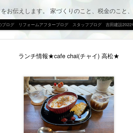
のこと、税金のこと、カフェやお店情報、ママ会のこと等など、カテゴリー別でもご覧いただけま
のブログ
リフォームアフターブログ
スタッフブログ
吉田建設202
ブログ移
AUG
ランチ情報★cafe chai(チャイ) 高松★
7
新しいホームペー
転。新しい形でお
ちら。
みえ日記 | 吉田建設株式
ン・不動産｜香川県高松市 (yosh
これからもどんどん発信し
いいたします。