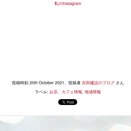
ぜひ、生演奏をお楽しみください！
私のInstagram
すみっこぐらしつよいこグラス
キッチンを中心にした暮らしを
目の前に立ちはだかる問題たちに向き合うことを思うと、
当日参加できない方はなんとライブ配信で
ETしました～。（笑）
提案させていただきました。
少しの辛抱と目をつぶる・・・。
素敵な演奏会を聴くこともできるそうですよ。
ドーナツかったら
実家のこと子育ての事。
（本当は少しではないと思うのですが）
是非インスタチェックお願いします！
セットでグラスを買える
将来のことや
そんな方々がほとんどだと思います。
参加費 ￥２，０００円
なんでですかね。
休みの日★実家の１００均★
家族の幸せの最大公約数を探して
UL
だって、リフォームって本当に大変ですもの！
5
実家です。
（オリジナルキャンドルホルダーとドリンク付き）
のツボにはまる感じ。( ;∀;)
選択した暮らしのかたち。
考えたりしなきゃいけないことがたくさん！！
いつもいたるところに花が生けられ
※写真はイメージです。
無表情なのにかわいい。
子供たちはたくさんの自然に触れたり
そんな中、私
季節に応じて違う花を楽しめる。
投稿時刻
20th October 2021
、投稿者
吉田建設のブログ
さん
空きが5組ほどございます。
ネーミングが笑える。
家族の愛にあふれた環境で
ラベル:
お店、カフェ情報
地域情報
誰が来てもいつも家の中ピカピカ。
お早めにお申し込みください。
えびフライのしっぽ・・・
まっすぐすくすくと成長されて
もう少し母親に似ればと思うのですが
お申し込みはこちら。
とんかつ？（笑）
とても賢くしっかりしてて
この几帳面さはまねできない・・・(笑)
（下の方にスクロールしてね）
取材に行ってきました★ひかりとかぜで心地よく★
そう、アンパンマンから脱却し
UL
っくり!
2
先日「家づくり学校」さんの
今は、生花を飾るのは大変みたいで
香川県ランキング
いまやすみっこぐらしに進化したS様から
日々の暮らしを紹介してくださいとお願いしたところ