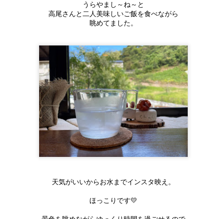
みにきまい
近い実家ですが
良いのできましたので
うらやまし～ね～と
あとは待つだけ。
家族といっしょに過ごしませんか。
高尾さんと二人美味しいご飯を食べながら
くわしくはこちらへ
あまり頻繁に顔出してないので
是非見てもらいたいです
眺めてました。
時々瓶を回して全体を混ぜるとなおよし。
子どもに絵本を読んであげるのもいいでしょう。
acebook
積もる話を話し続ける親子三人。
もう一つは
週間たち。
みんなでゆっくり食事をするのもいいでしょう。
牟礼コミュニティ協議会さんへ
みんなしゃべる。
今年8月ごろに完成予定の
イイ感じにできたようです。
ただ２時間、でんきを消すことで
リフォームのはなし★家族のかたち★
聞いてない（笑）（笑）
UL
吉田のリノベ「体感型モデルハウ
（正解はちゃうかもですが（笑））
うエネルギーを抑え、CO2 を削減する。
19
ス」
今日も蒸し暑いです。💦
父が、ラジオかなんかで徳大の先
柚子茶、お寿司。柚子サワー。
そして、自然の大切さや環境を守るために
生の話を
の構造見学会!(^^)!
連日の酷暑ですがみなさん元気でお過ごしですか？
色々楽しめそうです。
できることを、家族みんなで話し合う。
聞いたらしく、患者さんに
約50年近く前に吉田が建てた家。
まだ7月も半ばなのに、空気の色が違う！
 *´艸｀)
スーパーウォール キャンドルナイトは、
「笑顔、感謝、感動」を実践して
住み手のいなくなった家を
スコールのような雨も降り
もらって
ゼロエネルギー住宅や省エネルギー住宅で、
吉田が受け継ぎ
地球温暖化を肌で感じる毎日です。
実際に寿命が延びたデータがある
天気がいいからお水までインスタ映え。
環境負荷の少ない、エコな暮らしを提案する
そうで。
これからの未来につながる
写真は私の席から見える景色。
キャンドルナイトコンサート開催★7／22(土)★イベ
UL
15
ほっこりです💛
ント申込受付中！
スーパーウォールビルダーズファミリーが
ありがとう、感謝感謝がマイブー
リノベモデルハウスを建築中で
仕事中でもふと窓から見える緑に癒されます。
ムらしい。
す。
年ぶり！！
景色を眺めながらゆっくり時間を過ごせるので