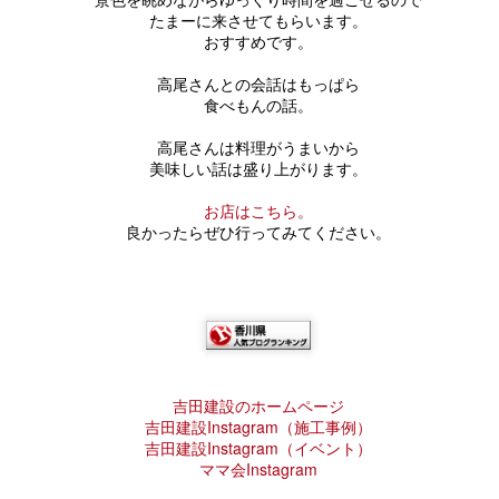
呼びかける、環境を考えるイベント。
社長のこだわりの植栽。
たまーに来させてもらいます。
80，90になっても笑顔で人を幸せ
完成してからでは見れない
♡キャンドルナイトコンサートが帰ってきた♡
おすすめです。
あなたも、家族と素敵な時間を過ごしませんか。
にする
やはりみどりは大事ですね。
構造部分を見れるチャンス
（写真は6年前のコンサートの様子です）
高尾さんとの会話はもっぱら
キャンドルの写真は先日のイベントの時の
両親を本当に尊敬する( ;∀;)
こんないい働く環境を作ってくれたこと
食べもんの話。
予約不要なのでご希望者は
フルート奏者の斉藤由貴さん
ちびっこの作品です。
「ちょっとはお母さんの気持ちわ
謝せねば( ;∀;)
高尾さんは料理がうまいから
現地へＧＯ！
かってきたか？」
チェロ奏者の中島やす代さん
美味しい話は盛り上がります。
こんな素敵な写真もいただきました。
Ｍ様のくらし★人が集う場所★
昨日は、20年近く前から大変お世話になっている方の
UL
https://maps.app.goo.gl/Pt8y8foK
って、父に質問されました。(;'∀')
をお迎えして
12
お店はこちら。
１２月にＭ様の家に訪問させてもらいました。
 *´艸｀)
5YK4Kjof6
家のリフォームの相談に行かせてもらってました。
良かったらぜひ行ってみてください。
グサッと刺さりましたが、
田建設モデルハウス「mirai」にて
家づくり学校が発刊している「香川での家づくり」
みんなで作ったキャンドルホルダー
吉田の大工もおりますので
家をリフォームすると、設備が新しくなったり
きっとまだまだなんでしょうね
開催いたします！
回の号の取材です。(*^^*)
今日8月1日はＳＷキャンドルナイトの日
なんでも聞いてみてください
～。
くらしが改善され、生活が確かに楽になります。
１６：３０～ 開場で、
Ｍ様の家は一枚板のカウンターテーブル
電気を消して、家族と静かに
全
ただ、たちまちの不自由を感じていても
２０’ｓが企画したキャンドルホルダー作り体験も
友人が多く、来客が多いM様の家は
過ごしてみませんか？
増えてしまったものに向き合う労力と時間。
吉田建設のホームページ
同時開催で楽しんでいただけます。
吉田建設
Instagram
（施工事例）
自然に人が集う場として
すみっこぐらし騒動★ミスド★
UL
お金のことや、将来のこと。
吉田建設Instagram（イベント）
8
１８：００～ フルート&チェロ演奏会
ママ会Instagram
ミスタードーナツのコラボ企画
実家との動線や関係性を大事にしながら
家族との意見の違いなどなど。