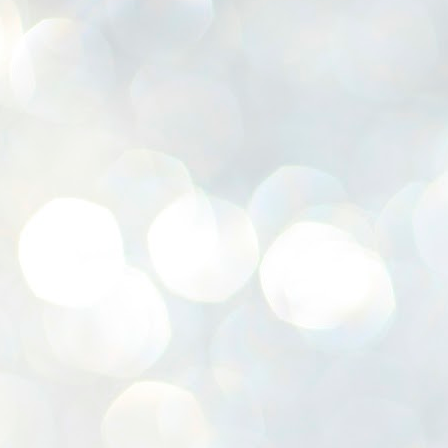
7
披
8
J
（
( 
昨

J