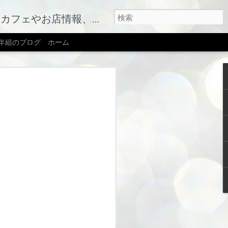
す（右上のメニューボタンを押してね）
2年組のブログ
ホーム
転しました
ジリニューアルに伴い、ブログも心機一
届けすることになりました。移転先はこ
会社｜新築住宅・性能向上リノベーショ
idakensetu.com)
ていきますので、引き続きよろしくお願