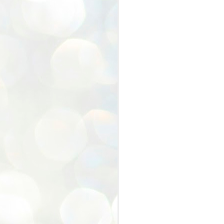
わたしはちゃっかり包丁研いでも
らいました
みんな本当に来てくれてありがと
う。
感
また来年も来てくださいね。
J
香川県ランキング
(
吉
前
J