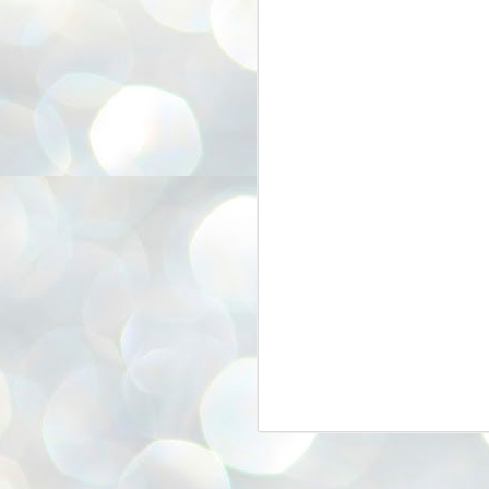
G
J
こ
J
び