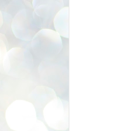
みんな元気いっぱいな笑顔でお会
いすることができて
F
1
本当にうれしかったです。
そして、お子さん方の成長ぶりに
もびっくり（笑）
J
使
大工さんと木工教室したり
飯田さんとピースしたり
畳アートしたり
(
亀さんに邪魔されたり
抱っこしてもらったり
フレームアート作ったり
J
手形したり
6