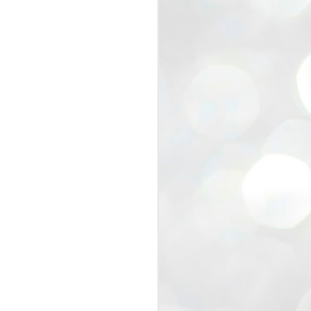
dragon factoryへ★バレ
FEB
12
ンタインマルシェ★奇
跡の再会
dragon factoryのインテリアコーデ
ィネーター＆
スタイリストの三好里香先生にご
案内いただき
dragonが運営してるレンタルスペ
ースに