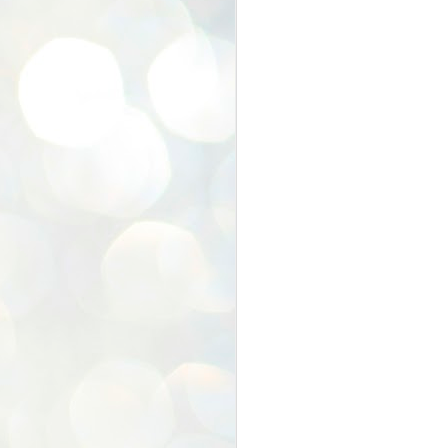
くらしのたねフェステ
JUN
13
ィバル2024★今年もあ
りがとうございました
★
月日が経つのが早いもので
2024年の半分が終わりつつありま
す( ;∀;)
N
６月２日に毎年恒例の「くらフェ
ス」が開催されました。