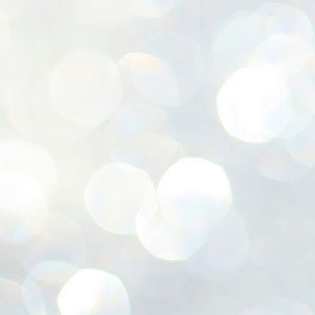
赤
(
J
喜
J