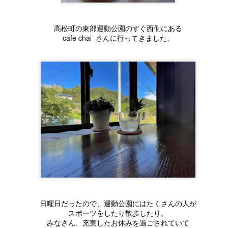
何気にとっても嬉しかったです。
忙しい合間
 *´艸｀)
仕事終わりに、義母と母にお花を
高松町の東部運動公園のすぐ西側にある
もっていきました。
一生懸命考えた家。
冬至まで保管してお風呂に入れようか～？
cafe chai
さんに行ってきました。
誕生日は言葉だけの時はあるけど
将来のことも
とも思いましたが、もぎ立て柚子です。
思い起こせば、カーネーションだ
これから始まるくらしのことも
おいしそうな香り。早く食べたい♡
おいでまい祭り@牟礼★8月5日（土）★
UG
けは
3
8月5日は牟礼町で開催
お金のことも
氷砂糖がありましたので
小学校くらいから欠かしてないか
２０２３おいでまいまつりです。
もしれない。
夢や希望はあるけれど
シロップ漬けにすることに。
田建設も協賛!(^^)!
なので
不安もいっぱい・・・。
洗って、半分に切って種を取り出す。
場所はことでん塩屋駅から海の方へ歩いて10分
たぶん
オーダーメイド（注文住宅）
果肉と果汁をとりわけ
花火は２０：３０から
やっぱり
だからこそできる
皮は千切りに。
１５００発
待ってました（笑）
自分たちにあった
8月1日はキャンドルナイトの日★あかりを消して家
熱湯で湯通しした密封瓶に
UG
日曜日だったので、運動公園にはたくさんの人が
1
で家族と過ごそう★
月5日は牟礼に花火
（たぶんですけど）
自分たちだけの家
スポーツをしたり散歩したり。
柚子と同量の氷砂糖を順番に重ね。
でんきやTV を消して、ろうそくの光で、
みなさん、充実したお休みを過ごされていて