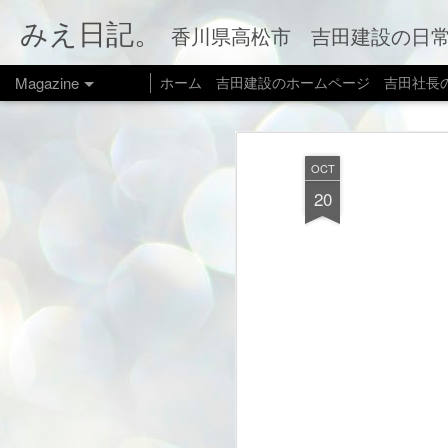
みえ日記。
香川県高松市 吉田建設の日常をお伝えします。 家づくり
Magazine
ホーム
吉田建設のホームページ
吉田社長
OCT
20