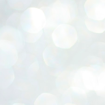
家づくり成功物語の取材に行ってきました。
造花が生けられています。
ブログ応援お願いします。
グラスをゲットできたと連絡を受けたので
前日から仕込みをしたお肉料理が・・・。
お引き渡しして1年と少し。
綺麗だねと言うと。
その足で即ミスド（超久しぶり）に。
ご主人が大好きなお酒に合う食事を
すっかり新しい生活に馴染んでおられて
全部１００円均一らしい・・・。
/7からつよいこグラス
露してくれました( *´艸｀)
新しい家族も増え♡
買ってきてさすだけやとおっしゃいますが
/2からメラミンプレート
休みの日には家族ぐるみで仲良しな
子育て真っ最中の貴重なお時間の中
地鎮祭でした。★棟梁はヤマハラさん、と期待の星
いつみても、安物に見えないのがすごい。
UN
発売開始だそうです。
友人ご一家と食事会。
29
ショウ★
快く引き受けてくださり
こういった日々の楽しみ。
紙袋つき
奥様と仲良くお料理。
暑い日が続きます。
本当にありがとうございました。
さりげなくできる母を尊敬
コップは二種類
幸せそうな笑顔を見て
まだ6月なのに・・・💦）
3階建てに囲まれている立地条件ですが
;∀;)
しろくま ぺんぎん ねこ
お引渡ししたおうちで
日（28日）のように
家の中はとても明るい・・！
我が家は今年、ベランダ菜園を始めました。
とんかつ とかげ えびフライのしっぽ
こうして幸せに暮らしていただいている様子を見て
突然の雨も降ります。
そして、スーパーウォール工法の家なので
こちらはワイルドストロベリー。
県外にいる娘たち情報によると
心から嬉しい気持ちで一杯です。
☔
表彰していただきました。★社会保険委員★
吹き抜けが有利な条件に働きます。
UN
ミントと一緒に。食卓に並びます。
発売翌日には売り切れ店舗続出。
お引渡し後のお客様の家
25
なので、現場では天気予報との闘い。
先日、香川県社会保険協会から電話をいただき