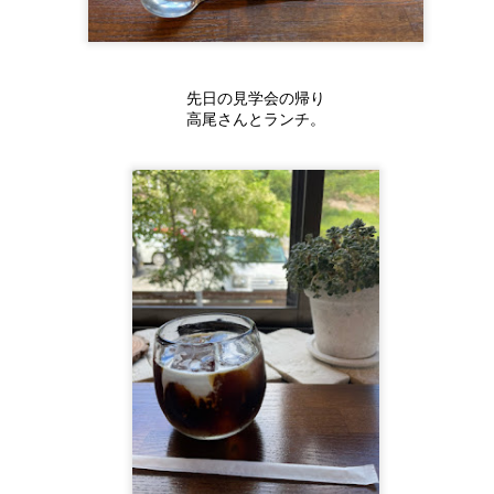
先日の見学会の帰り
高尾さんとランチ。
今日は母の日★お母さ
リノベモデル構造＋２
MAY
FEB
11
17
んありがとう★
０代からの家づくり完
成★Ｗ見学会開催中★
昨日、山原大工さんからカーネー
ション頂きました。
今日はなんと
「はい、みえさん。吉田のお母さ
二つの見学会同時開催。
んやろ」って
!(^^)!
ゆずのシロップ漬け★レシピシリーズ★
やさしい山原さん（笑）
OV
30
一つは目は完成見学会。
先日お客様のお宅に行ったとき
いろいろ気を遣ってくれる。
若い20代の二人が
柚子いただきました。