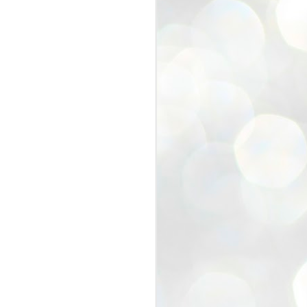
久々の再開で、積もる話で盛り上
がり中に
なんと、ROCCOのリナさんが！
Hair design ROCCOさんはこち
ら
国分寺にお住まいの方はぜひ行っ
てあげてくださいね。
三好さんがデザインして吉田が施
工した
お店が繁盛してくれていて本当に
うれしい。
連絡しあったわけではないのに
１０年ぶりに奇跡の３ショット再
開に