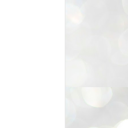
お邪魔しました。( *´艸｀)
この日は「バレンタインマルシ
ェ」を開催中。
香西から多賀町にお引越しして1
年。
本格キッチン付き多目的フリーレ
ンタルスペース、
オフィスも相当オシャレ(^^)/
ワークショップや、セミナー、プ
チランチ会など
素敵空間で利用することができる
そうです。
興味ある方はぜひこちらに。
dragon factory←高松商業のそばで
す。