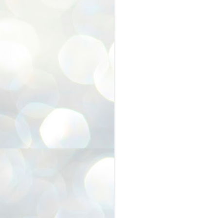
なんとなんと、今回で２１回目。
(
実は1回目から２回目までの間に
１年のお休みがあり
最近では、コロナ禍で３回のお休
み。
A
それを除くと毎年の恒例行事とな
っております。
昨年はリハビリ開催で規模を縮小
して開催。
吉
そして、今年。
約四半世紀続きました「くらしの
たねフェスティバル」
A
お天気にも恵まれ大勢のお客様に
お越しいただき
8
無事開催することができました。