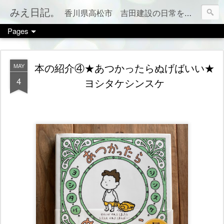
みえ日記。
香川県高松市 吉田建設の日常をお伝えします。 家づくりのこと、税金のこと、カフェやお店情報、ママ会のこと等など、カテゴリー別でもご覧いただけます（右上のメニューボタンを押してね）
Pages
本の紹介④★あつかったらぬげばいい★
MAY
4
ヨシタケシンスケ