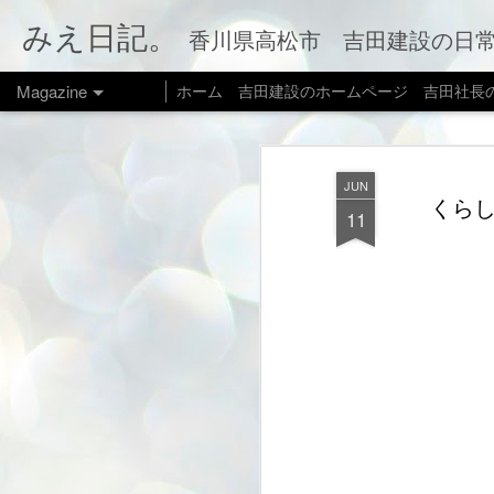
みえ日記。
香川県高松市 吉田建設の日常をお伝えします。 家づくり
Magazine
ホーム
吉田建設のホームページ
吉田社長
JUN
くら
11